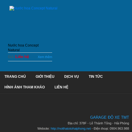
Nước hoa Concept
Natural
Liên hệ
Giá:
Xem thêm
TRANG CHỦ
GIỚI THIỆU
DỊCH VỤ
TIN TỨC
HÌNH ẢNH THAM KHẢO
LIÊN HỆ
GARAGE ĐỘ XE TMT
Địa chỉ: 378F - Lê Thánh Tông - Hải Phòng
Website:
http://noithatotohaiphong.net
- Điện thoại: 0904.963.988