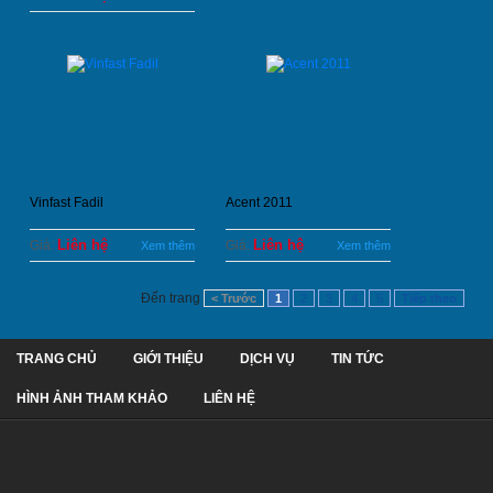
Vinfast Fadil
Acent 2011
Liên hệ
Liên hệ
Giá:
Giá:
Xem thêm
Xem thêm
Đến trang
< Trước
1
2
3
4
5
Tiếp theo
TRANG CHỦ
GIỚI THIỆU
DỊCH VỤ
TIN TỨC
HÌNH ẢNH THAM KHẢO
LIÊN HỆ