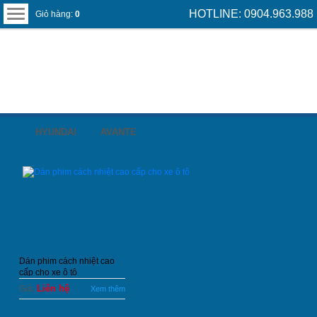
HOTLINE: 0904.963.988
Giỏ hàng:
0
HYUNDAI
AVANTE
Dán phim cách nhiệt cao
cấp cho xe ô tô
Liên hệ
Giá:
Xem thêm