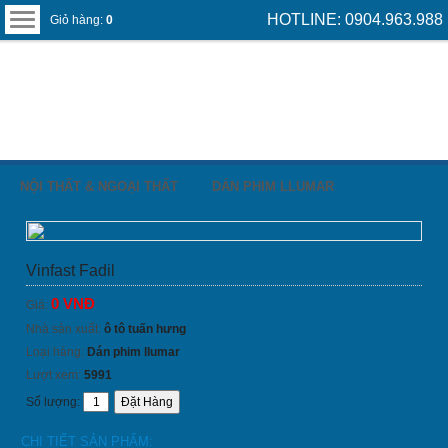
HOTLINE: 0904.963.988
Giỏ hàng:
0
NỘI THẤT & NGOẠI THẤT
DÁN PHIM LLUMAR
Vinfast Fadil
0 VNĐ
Giá:
Nhà sản xuất:
ô tô tuấn hưng
Loại hàng:
Dán phim llumar
Lượt xem:
5991
Số lượng:
CHI TIẾT SẢN PHẨM: